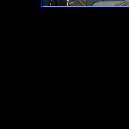
Just fpr Pfand 6 band hinten