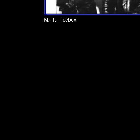
M._T.__Icebox
4